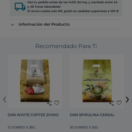
local_shipping
Haz tu pedido antes de las 14:00 de hoy y ¡recíbelo entre 24
y 48 horas laborables!
El envío cuesta solo 8€, gratis en pedidos superiores a 100 €
Información del Producto
Recomendado Para Ti
‹
›
share
favorite
share
favorite
DXN WHITE COFFEE ZHINO
DXN SPIRULINA CEREAL 
12 SOBRES X 28G
30 SOBRES X 30G