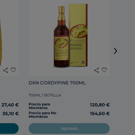
›
285ML /
share
favorite
share
favorite
Precio 
Miembr
DXN CORDYPINE 700ML
700ML / BOTELLA
Precio 
Miembr
27,40 €
Precio para
120,80 €
Miembros
35,10 €
Precio para No
154,60 €
Miembros
Agotado