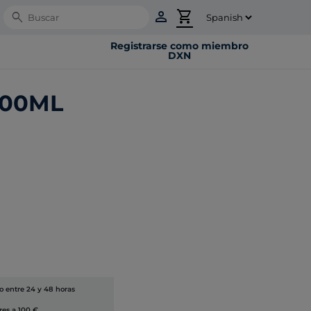
person
shopping_cart
Search
Registrarse como miembro
DXN
700ML
lo entre 24 y 48 horas
res a 100 €