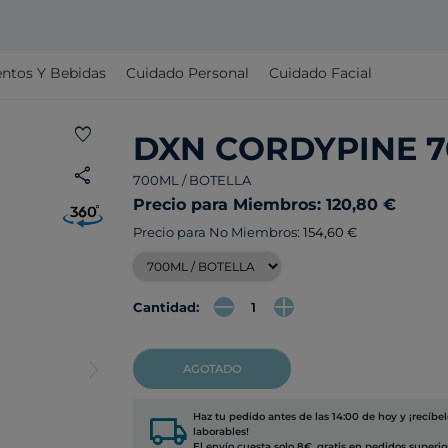
ntos Y Bebidas
Cuidado Personal
Cuidado Facial
favorite
DXN CORDYPINE 
share
700ML / BOTELLA
Precio para Miembros: 120,80 €
Precio para No Miembros:
154,60 €
Cantidad:
arrow_forward_ios
AGOTADO
local_shipping
Haz tu pedido antes de las 14:00 de hoy y ¡recíbe
laborables!
El envío cuesta solo 8€, gratis en pedidos superio