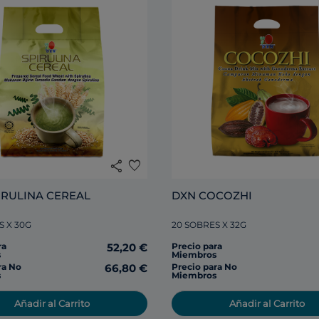
share
favorite
DXN SPIRULINA CEREAL 
DXN COCOZHI
S X 30G
20 SOBRES X 32G
ra
52,20 €
Precio para
s
Miembros
ra No
66,80 €
Precio para No
s
Miembros
Añadir al Carrito
Añadir al Carrito