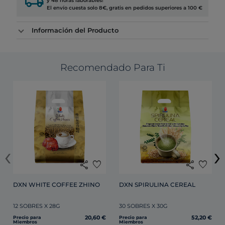
local_shipping
y 48 horas laborables!
El envío cuesta solo 8€, gratis en pedidos superiores a 100 €
Información del Producto
Recomendado Para Ti
‹
›
share
favorite
share
favorite
DXN WHITE COFFEE ZHINO
DXN SPIRULINA CEREAL 
12 SOBRES X 28G
30 SOBRES X 30G
20,60 €
52,20 €
Precio para
Precio para
Miembros
Miembros