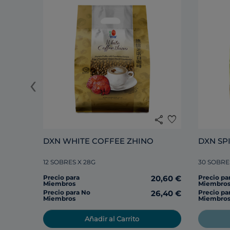
‹
share
favorite
DXN WHITE COFFEE ZHINO
12 SOBRES X 28G
30 SOBRE
Precio para
20,60 €
Precio pa
Miembros
Miembro
Precio para No
26,40 €
Precio pa
Miembros
Miembro
Añadir al Carrito