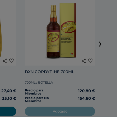
›
285ML /
share
favorite
share
favorite
Precio 
Miembr
DXN CORDYPINE 700ML
700ML / BOTELLA
Precio 
Miembr
27,40 €
Precio para
120,80 €
Miembros
35,10 €
Precio para No
154,60 €
Miembros
Agotado