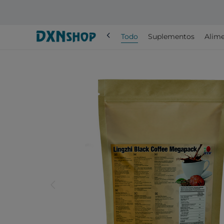
chevron_left
Todo
Suplementos
Alime
arrow_back_ios