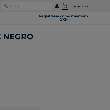
person
shopping_cart
Search
Registrarse como miembro
DXN
É NEGRO