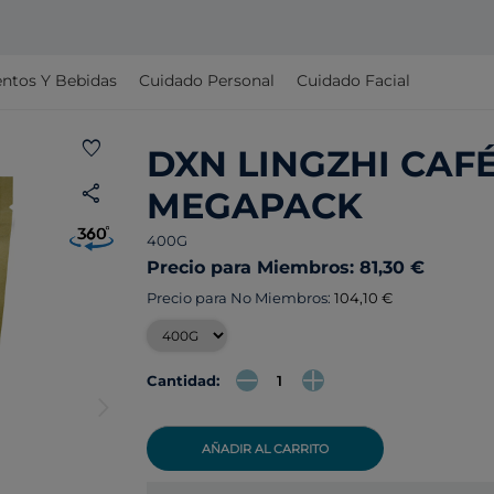
ntos Y Bebidas
Cuidado Personal
Cuidado Facial
favorite
DXN LINGZHI CAF
share
MEGAPACK
400G
Precio para Miembros: 81,30 €
Precio para No Miembros:
104,10 €
Cantidad:
arrow_forward_ios
AÑADIR AL CARRITO