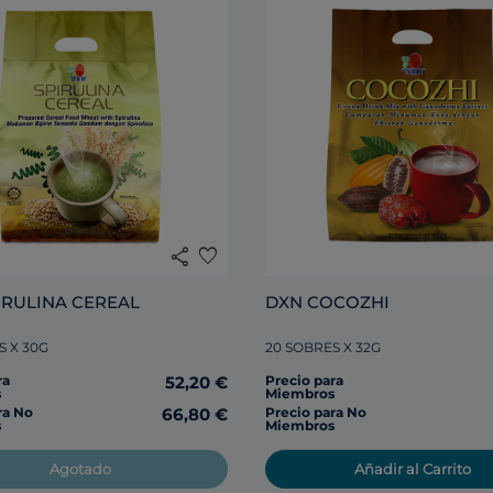
share
favorite
DXN SPIRULINA CEREAL 
DXN COCOZHI
S X 30G
20 SOBRES X 32G
ra
52,20 €
Precio para
s
Miembros
ra No
66,80 €
Precio para No
s
Miembros
Agotado
Añadir al Carrito