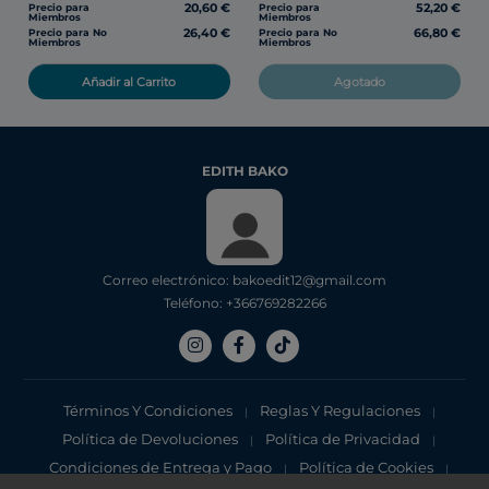
20,60 €
52,20 €
Precio para
Precio para
Miembros
Miembros
26,40 €
66,80 €
Precio para No
Precio para No
Miembros
Miembros
Añadir al Carrito
Agotado
EDITH BAKO
Correo electrónico: bakoedit12@gmail.com
Teléfono: +366769282266
Términos Y Condiciones
Reglas Y Regulaciones
|
|
Política de Devoluciones
Política de Privacidad
|
|
Condiciones de Entrega y Pago
Política de Cookies
|
|