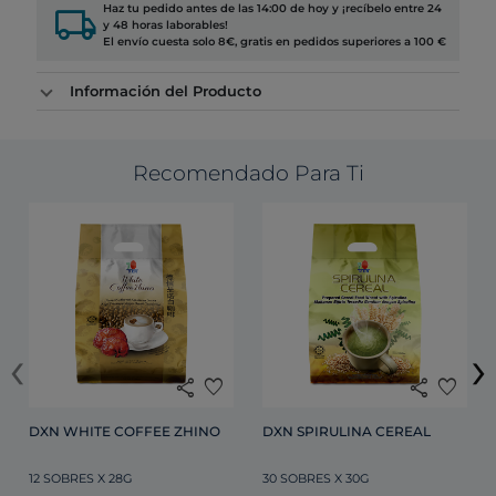
local_shipping
Haz tu pedido antes de las 14:00 de hoy y ¡recíbelo entre 24
y 48 horas laborables!
El envío cuesta solo 8€, gratis en pedidos superiores a 100 €
Información del Producto
Recomendado Para Ti
‹
›
share
favorite
share
favorite
DXN WHITE COFFEE ZHINO
DXN SPIRULINA CEREAL 
12 SOBRES X 28G
30 SOBRES X 30G