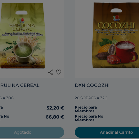
share
favorite
DXN SPIRULINA CEREAL 
DXN COCOZHI
S X 30G
20 SOBRES X 32G
ra
52,20 €
Precio para
s
Miembros
ra No
66,80 €
Precio para No
s
Miembros
Agotado
Añadir al Carrito