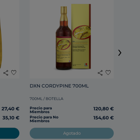
›
285ML /
share
favorite
share
favorite
Precio 
Miembr
DXN CORDYPINE 700ML
700ML / BOTELLA
Precio 
Miembr
27,40 €
Precio para
120,80 €
Miembros
35,10 €
Precio para No
154,60 €
Miembros
Agotado