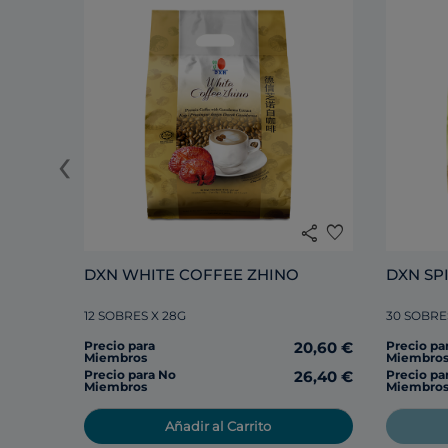
‹
share
favorite
DXN WHITE COFFEE ZHINO
12 SOBRES X 28G
30 SOBRE
Precio para
20,60 €
Precio pa
Miembros
Miembro
Precio para No
26,40 €
Precio pa
Miembros
Miembro
Añadir al Carrito