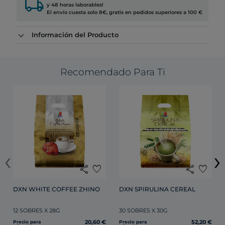
local_shipping
y 48 horas laborables!
El envío cuesta solo 8€, gratis en pedidos superiores a 100 €
Información del Producto
Recomendado Para Ti
‹
›
share
favorite
share
favorite
DXN WHITE COFFEE ZHINO
DXN SPIRULINA CEREAL 
12 SOBRES X 28G
30 SOBRES X 30G
20,60 €
52,20 €
Precio para
Precio para